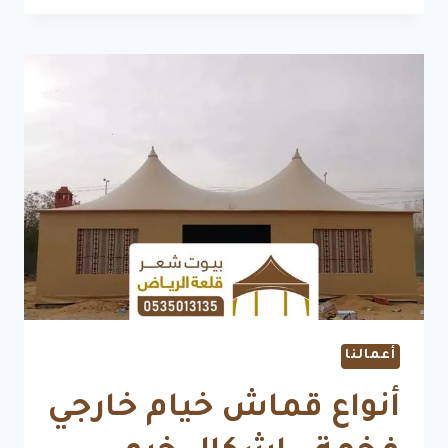
جنوب
الرياض
|
تصاميم
عصرية
وأشكال
حديثة
0535013135
أعمالنا
أنواع قماش خيام خارجي