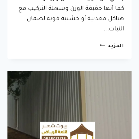
كما أنها خفيفة الوزن وسهلة التركيب مع
هياكل معدنية أو خشبية قوية لضمان
الثبات….
مظلات
المزيد
بولي
ايثيلين
القويعية
0535013135
جودة
في
اقمشة
بي
في
سي
PVC