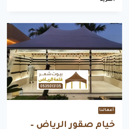
المزيد
فخمة
ملكية
الرياض
–
فخامة
التصميم
وروعة
الدفء
في
قلب
الخيام
أعمالنا
خيام صقور الرياض –