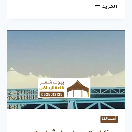
أنواع
المزيد
قماش
خيام
خارجي
فخمة
–
اشكال
خيم
مودرن
أعمالنا