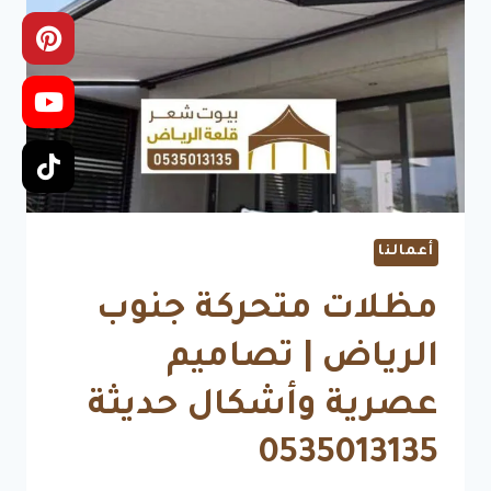
قماش
PVC
كوري
أعمالنا
مظلات متحركة جنوب
الرياض | تصاميم
عصرية وأشكال حديثة
0535013135