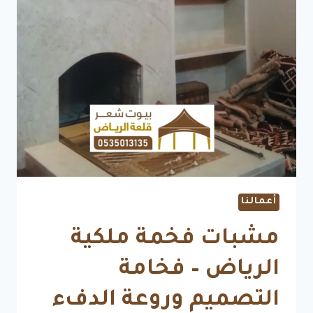
أعمالنا
مشبات فخمة ملكية
الرياض – فخامة
التصميم وروعة الدفء