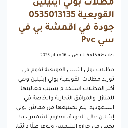
مظلات بولي ايثيلين
القويعية 0535013135
جودة في اقمشة بي في
سي Pvc
بواسطة
قلعة الرياض
16 فبراير 2026
مظلات بولي ايثيلين القويعية نقوم في
توريد مظلات القويعية بولي إيثيلين وهي
أكثر المظلات استخدام بسبب فعاليتها
للمنازل والمرافق التجارية والخاصة في
السعودية. يتم تصنيعها من قماش بولي
إيثيلين عالي الجودة، مقاوم الشمس، ما
يحمي من حرارة الشمس ويوفر ظلًا دائمًا،