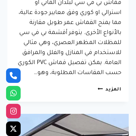
قماش بي في سي لبلدان الماني او
استرالي او كوري وفق معايير جودة عالية،
مما يمنح القماش عمر طويل مقارنة
بالأنواع الأخرى. يتوفر أقشمة بي في سي
للمظلات المظهر العصري، وهي مثالي
للاستخدام في المنازل والفلل والمرافق
العامة. يمكن تفصيل قماش PVC الكوري
حسب المقاسات المطلوبة، وهو…
قماش
المزيد
بي
في
سي
–
أفضل
أسعار