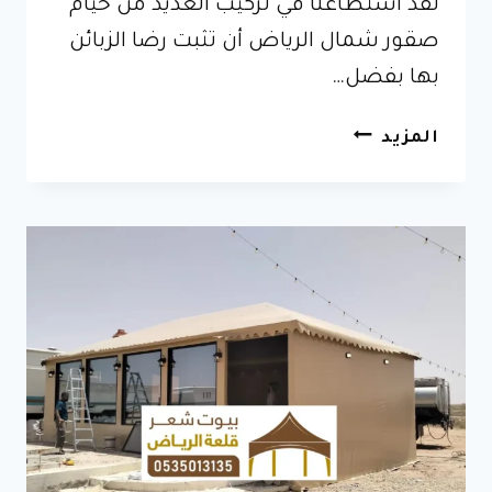
لقد استطاعنا في تركيب العديد من خيام
صقور شمال الرياض أن تثبت رضا الزبائن
بها بفضل…
خيام
المزيد
صقور
الرياض
–
جودة
وفخامة
تصميم
خيمة
الصقور
الملكية
بديكورات
فخمة