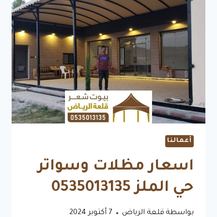
تركيب
أنواع
المظلات
للمسابح
مودرن
متحركة
أعمالنا
اسعار مظلات وسواتر
حي الملز 0535013135
بواسطة
قلعة الرياض
7 أكتوبر 2024