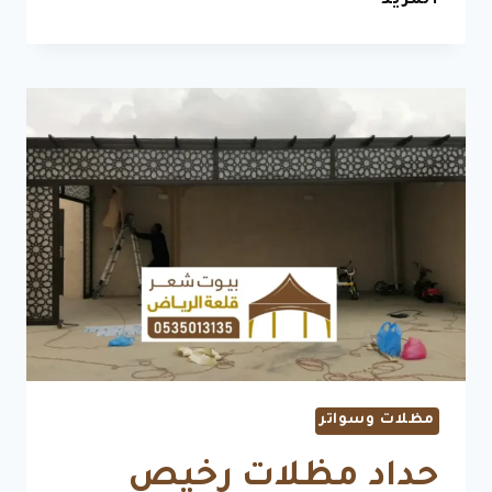
المزيد
حديثة
في
السعودية
عالم
المظلات
العصرية
بالسعودية
0535013135
مظلات وسواتر
حداد مظلات رخيص