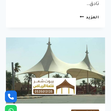
ثادق…
حداد
المزيد
مظلات
رخيص
شمال
ثادق