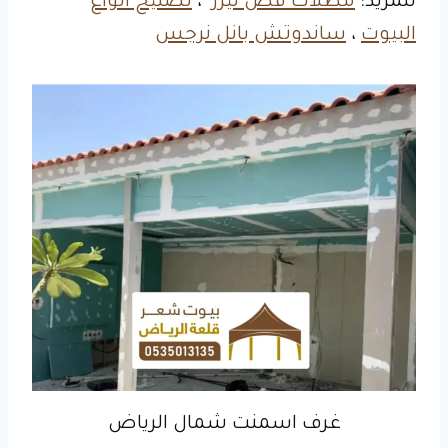
للمزيد:
مظلات قص ليزر
،
تصليح انواع
البيوت
،
ساندوتش بانل نرجس
غرف اسمنت شمال الرياض