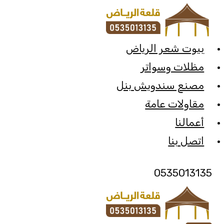
لتجاوز
لى
لمحتوى
بيوت شعر الرياض
مظلات وسواتر
مصنع سندويش بنل
مقاولات عامة
أعمالنا
اتصل بنا
0535013135